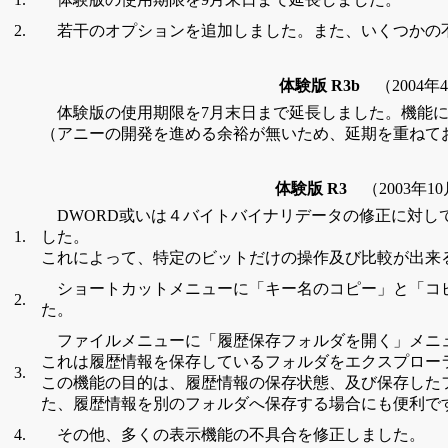
2.
若干のオプションを追加しました。また、いくつかの
体験版 R3b
（2004年
体験版の使用期限を7月末日まで延長しました。機能に
（アニーの開発を進める余裕が無いため、延期を重ねて
体験版 R3
（2003年1
DWORD或いは４バイトバイナリデータの修正に対し
1.
した。
これによって、特定のビットだけの操作及び比較が出来
ショートカットメニューに「キー名のコピー」と「コ
2.
た。
ファイルメニューに「履歴保存フォルダを開く」メニ
これは履歴情報を保存しているフォルダをエクスプロー
3.
この機能の目的は、履歴情報の保存状態、及び保存した
た、履歴情報を別のフォルダへ保存する場合にも便利で
4.
その他、多くの表示機能の不具合を修正しました。